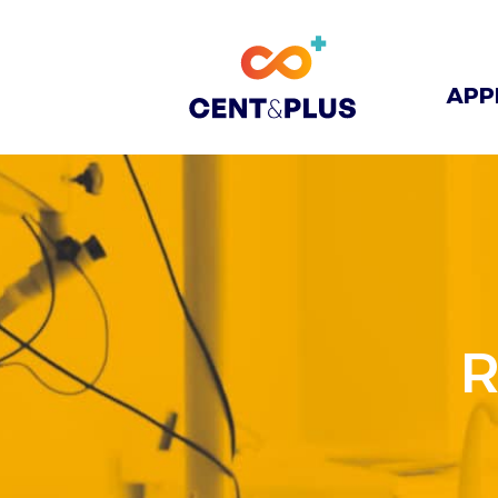
APP
R